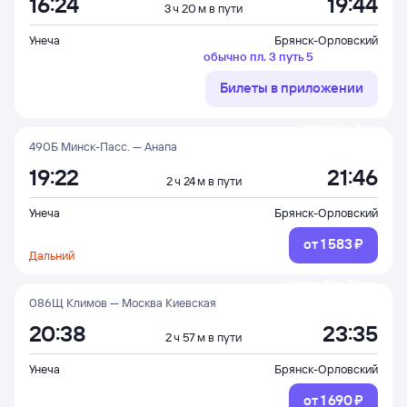
16:24
19:44
3 ч 20 м в пути
Унеча
Брянск-Орловский
обычно пл. 3 путь 5
Билеты в приложении
Через 9 ч 4 м
490Б Минск-Пасс. — Анапа
19:22
21:46
2 ч 24 м в пути
Унеча
Брянск-Орловский
от
1 ⁠583 ⁠₽
Дальний
Через 10 ч 20 м
086Щ Климов — Москва Киевская
20:38
23:35
2 ч 57 м в пути
Унеча
Брянск-Орловский
от
1 ⁠690 ⁠₽