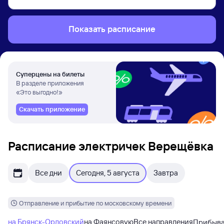
Показать расписание
Суперцены на билеты
В разделе приложения
«Это выгодно!»
Скачать приложение
Расписание электричек Верещёвка
Все дни
Сегодня, 5 августа
Завтра
Отправление и прибытие по московскому времени
на Брянск-Орловский
на Фаянсовую
Все направления
Прибыв