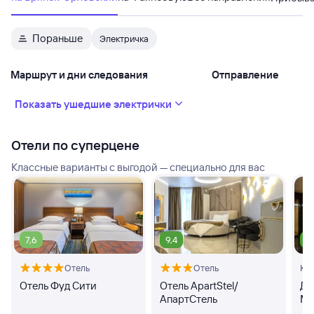
Пораньше
Электричка
Маршрут и дни следования
Отправление
Показать ушедшие электрички
Отели по суперцене
Классные варианты с выгодой — специально для вас
7,6
9,4
8
Отель
Отель
Кв
Отель Фуд Сити
Отель ApartStel/
Дз
АпартСтель
Ма