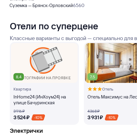
Суземка — Брянск-Орловский
6560
Отели по суперцене
Классные варианты с выгодой — специально для 
8,4
7,5
Квартира
Отель
InHome24 (ИнХоум24) на
Отель Максимус на Ле
улице Бачуринская
3 ⁠916 ⁠₽
4 ⁠368 ⁠₽
3 ⁠524 ⁠₽
3 ⁠931 ⁠₽
-10%
-10%
Электрички