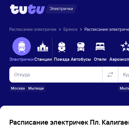
Электрички
Расписание электричек
Брянск
Расписание электриче
Электрички
Станции
Поезда
Автобусы
Отели
Аэроэкс
Откуда
Ку
Москва
Мытищи
Мыт
Расписание электричек Пл. Калигае