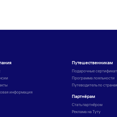
пания
Путешественникам
с
Подарочные сертифика
нсии
Программа лояльности
акты
Путеводитель по страна
овая информация
Партнёрам
Стать партнёром
Реклама на Туту