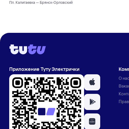
Пл. Калигаевка — Брянск-Орловский
Приложение Туту Электрички
Ком
О на
Вака
Конт
Прав