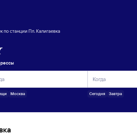
к по станции Пл. Калигаевка
прессы
да
Когда
ищи
Москва
Сегодня
Завтра
вка