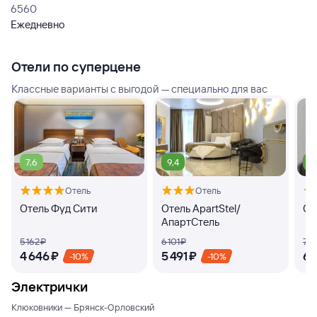
6560
Ежедневно
Отели по суперцене
Классные варианты с выгодой — специально для вас
7,6
9,4
9
Отель
Отель
Отель Фуд Сити
Отель ApartStel/
От
АпартСтель
5 ⁠162 ⁠₽
6 ⁠101 ⁠₽
7 ⁠4
4 ⁠646 ⁠₽
5 ⁠491 ⁠₽
6 ⁠
-10%
-10%
Электрички
Клюковники — Брянск-Орловский