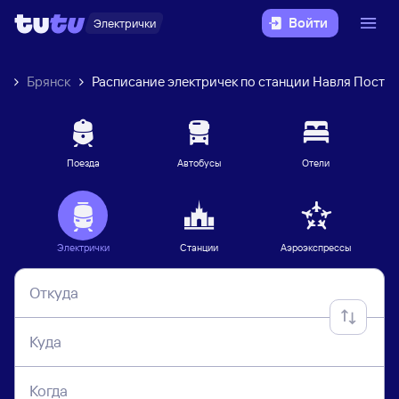
Войти
Электрички
к
Брянск
Расписание электричек по станции Навля Пост
Поезда
Автобусы
Отели
Электрички
Станции
Аэроэкспрессы
Откуда
Куда
Когда