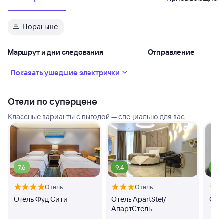
Пораньше
Маршрут и дни следования
Отправление
Показать ушедшие электрички
Отели по суперцене
Классные варианты с выгодой — специально для вас
7,6
9,4
9
Отель
Отель
Отель Фуд Сити
Отель ApartStel/
От
АпартСтель