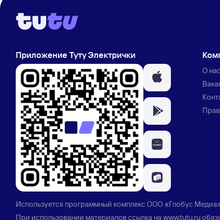
Приложение Туту Электрички
Ком
О на
Вака
Конт
Прав
Используется программный комплекс
ООО «Глобус Медиа
При использовании материалов ссылка на
www.tutu.ru
обяз