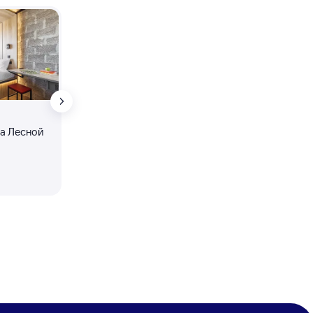
8,4
Хостел
а Лесной
Хостел Автор Таганка
4 ⁠071 ⁠₽
3 ⁠664 ⁠₽
-10%