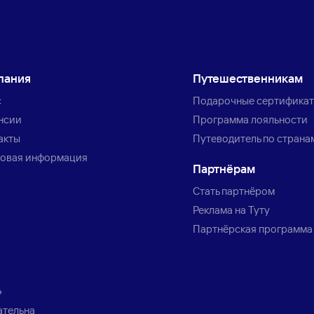
пания
Путешественникам
с
Подарочные сертифика
нсии
Программа лояльности
акты
Путеводитель по страна
овая информация
Партнёрам
Стать партнёром
Реклама на Туту
Партнёрская программа
»
ательна