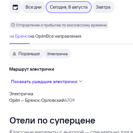
Все дни
Сегодня, 8 августа
Завтра
Отправление и прибытие по московскому времени
на Брянск
на Орёл
Все направления
Пораньше
Электричка
Маршрут электрички
Показать ушедшие электрички
Электричка
Орёл — Брянск-Орловский
6709
Отели по суперцене
Классные варианты с выгодой — специально для 