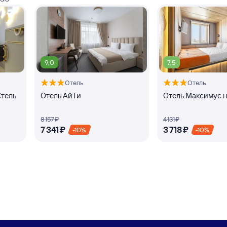
9,0
7,5
Отель
Отель
Стель
Отель АйТи
Отель Максимус н
8 ⁠157 ⁠₽
4 ⁠131 ⁠₽
7 ⁠341 ⁠₽
3 ⁠718 ⁠₽
-10%
-10%