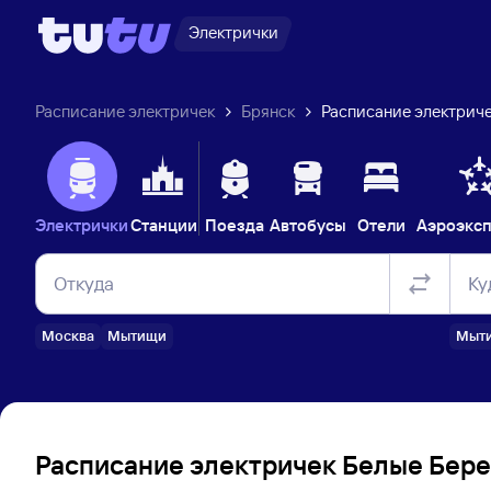
Электрички
Расписание электричек
Брянск
Расписание электриче
Электрички
Станции
Поезда
Автобусы
Отели
Аэроэкс
Откуда
Ку
Москва
Мытищи
Мыт
Расписание электричек Белые Бере