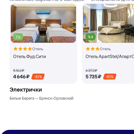
7,6
9,4
Отель
Отель
Отель Фуд Сити
Отель ApartStel/Апарт
5 ⁠162 ⁠₽
6 ⁠372 ⁠₽
4 ⁠646 ⁠₽
5 ⁠735 ⁠₽
-10%
-10%
Электрички
Белые Берега — Брянск-Орловский