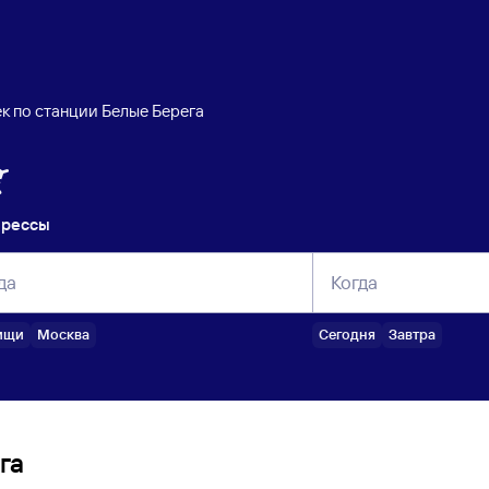
к по станции Белые Берега
прессы
да
Когда
ищи
Москва
Сегодня
Завтра
га