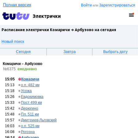
Полная версия
Войти
Зарегистрироваться
или
Электрички
Расписание электрички Комаричи →
Арбузово
на сегодня
Новый поиск
Сегодня
Завтра
Выбрать дату
Комаричи – Арбузово
№6375
ежедневно
15:05
Комаричи
15:13
о.п. 482 км
15:18
Усожа
15:26
Евдокимовка
15:33
Пост 499 км
15:42
Дерюгино
15:48
Пл. 511 км
15:57
Дмитриев-Льговский
16:03
о.п. 525 км
16:08
Рогозна
16:14
Арбузово