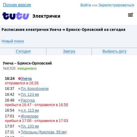
Полная версия
Войти
Зарегистрироваться
или
Электрички
Расписание электрички Унеча →
Брянск-Орловский
на сегодня
Новый поиск
Сегодня
Завтра
Выбрать дату
Унеча – Брянск-Орловский
№6308
ежедневно
16:24
Унеча
отправился в 16:26
16:37
Пл. Коробоничи
16:42
Пл. 123 км
16:48
Рассуха
прибыл в 16:47 - отправился в 16:50
16:54
о.п. 113 км
17:01
Жудилово
прибыл в 17:00 - отправился в 17:03
17:07
Пл. 103 км
17:11
Тубольцы (Карлова, 99 км)