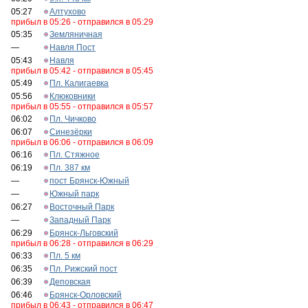
05:27
Алтухово
прибыл в 05:26 - отправился в 05:29
05:35
Земляничная
—
Навля Пост
05:43
Навля
прибыл в 05:42 - отправился в 05:45
05:49
Пл. Калигаевка
05:56
Клюковники
прибыл в 05:55 - отправился в 05:57
06:02
Пл. Чичково
06:07
Синезёрки
прибыл в 06:06 - отправился в 06:09
06:16
Пл. Стяжное
06:19
Пл. 387 км
—
пост Брянск-Южный
—
Южный парк
06:27
Восточный Парк
—
Западный Парк
06:29
Брянск-Льговский
прибыл в 06:28 - отправился в 06:29
06:33
Пл. 5 км
06:35
Пл. Рижский пост
06:39
Деповская
06:46
Брянск-Орловский
прибыл в 06:43 - отправился в 06:47