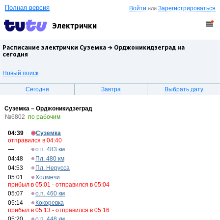
Полная версия
Войти
Зарегистрироваться
или
Электрички
Расписание электрички Суземка →
Орджоникидзеград
на
сегодня
Новый поиск
Сегодня
Завтра
Выбрать дату
Суземка – Орджоникидзеград
№6802
по рабочим
04:39
Суземка
отправился в 04:40
—
о.п. 483 км
04:48
Пл. 480 км
04:53
Пл. Нерусса
05:01
Холмечи
прибыл в 05:01 - отправился в 05:04
05:07
о.п. 460 км
05:14
Кокоревка
прибыл в 05:13 - отправился в 05:16
05:20
о.п. 448 км